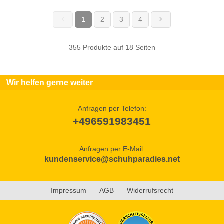
1
2
3
4
(current)
355 Produkte auf 18 Seiten
Wir helfen gerne weiter
Anfragen per Telefon:
+496591983451
Anfragen per E-Mail:
kundenservice@schuhparadies.net
Impressum
AGB
Widerrufsrecht