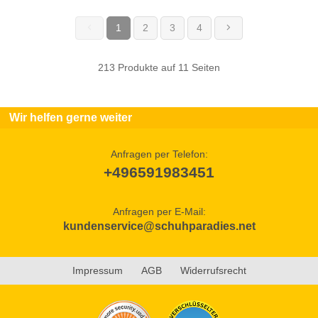
1
2
3
4
(current)
213 Produkte auf 11 Seiten
Wir helfen gerne weiter
Anfragen per Telefon:
+496591983451
Anfragen per E-Mail:
kundenservice@schuhparadies.net
Impressum
AGB
Widerrufsrecht