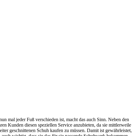
nun mal jeder Fuß verschieden ist, macht das auch Sinn. Neben den
en Kunden diesen speziellen Service anzubieten, da sie mittlerweile
ter geschnittenen Schuh kaufen zu müssen. Damit ist gewährleistet,
s auch wichtig, dass sie das für sie passende Schuhwerk bekommen.