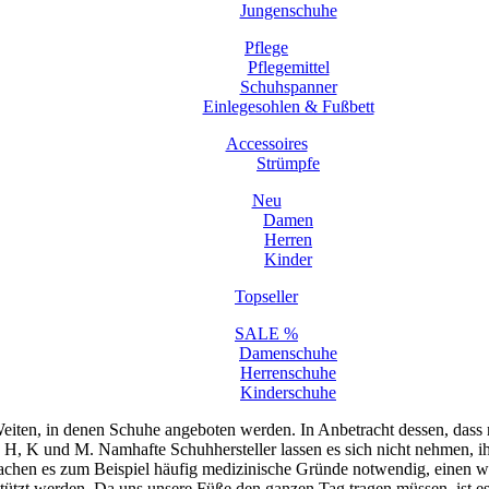
Jungenschuhe
Pflege
Pflegemittel
Schuhspanner
Einlegesohlen & Fußbett
Accessoires
Strümpfe
Neu
Damen
Herren
Kinder
Topseller
SALE %
Damenschuhe
Herrenschuhe
Kinderschuhe
Weiten, in denen Schuhe angeboten werden. In Anbetracht dessen, dass 
H, K und M. Namhafte Schuhhersteller lassen es sich nicht nehmen, ihr
achen es zum Beispiel häufig medizinische Gründe notwendig, einen wei
tützt werden. Da uns unsere Füße den ganzen Tag tragen müssen, ist e