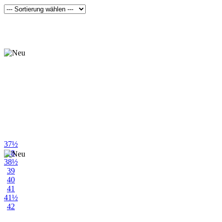
schwarz
weiß
37½
38
38½
39
40
41
41½
42