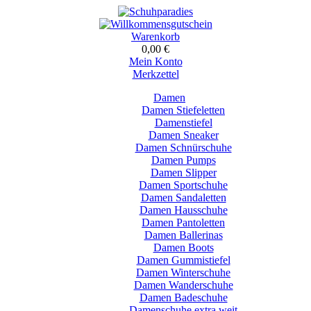
Warenkorb
0,00 €
Mein Konto
Merkzettel
Damen
Damen Stiefeletten
Damenstiefel
Damen Sneaker
Damen Schnürschuhe
Damen Pumps
Damen Slipper
Damen Sportschuhe
Damen Sandaletten
Damen Hausschuhe
Damen Pantoletten
Damen Ballerinas
Damen Boots
Damen Gummistiefel
Damen Winterschuhe
Damen Wanderschuhe
Damen Badeschuhe
Damenschuhe extra weit