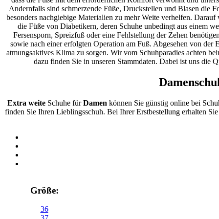
Andernfalls sind schmerzende Füße, Druckstellen und Blasen die F
besonders nachgiebige Materialien zu mehr Weite verhelfen. Darauf w
die Füße von Diabetikern, deren Schuhe unbedingt aus einem we
Fersensporn, Spreizfuß oder eine Fehlstellung der Zehen benötigen
sowie nach einer erfolgten Operation am Fuß. Abgesehen von der Ext
atmungsaktives Klima zu sorgen. Wir vom Schuhparadies achten beim
dazu finden Sie in unseren Stammdaten. Dabei ist uns die Q
Damenschuh
Extra weite
Schuhe für
Damen
können Sie günstig online bei Schu
finden Sie Ihren Lieblingsschuh. Bei Ihrer Erstbestellung erhalten Si
Größe:
36
37