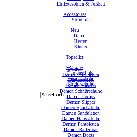
Einlegesohlen & Fußbett
Accessoires
Strümpfe
Neu
Damen
Herren
Kinder
Topseller
SALE %
Damen
Damenschuhe
Damen Stiefeletten
Herrenschuhe
Damenstiefel
Kinderschuhe
Damen Sneaker
Damen Schnürschuhe
Damen Pumps
Damen Slipper
Damen Sportschuhe
Damen Sandaletten
Damen Hausschuhe
Damen Pantoletten
Damen Ballerinas
Damen Boots