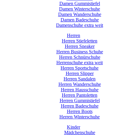
Damen Gummistiefel
Damen Winterschuhe
Damen Wanderschuhe
Damen Badeschuhe
Damenschuhe extra weit
Herren
Herren Stiefeletten
Herren Sneaker
Herren Business Schuhe
Herren Schnürschuhe
Herrenschuhe extra weit
Herren Sportschuhe
Herren Slipper
Herren Sandalen
Herren Wanderschuhe
Herren Hausschuhe
Herren Pantoletten
Herren Gummistiefel
Herren Badeschuhe
Herren Boots
Herren Winterschuhe
Kinder
Mädchenschuhe