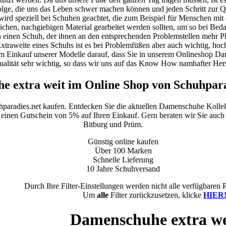
olge, die uns das Leben schwer machen können und jeden Schritt zur
ird speziell bei Schuhen geachtet, die zum Beispiel für Menschen mit
ichen, nachgiebigen Material gearbeitet werden sollten, um so bei Be
 einen Schuh, der ihnen an den entsprechenden Problemstellen mehr Pla
raweite eines Schuhs ist es bei Problemfüßen aber auch wichtig, hochw
 Einkauf unserer Modelle darauf, dass Sie in unserem Onlineshop Da
ualität sehr wichtig, so dass wir uns auf das Know How namhafter Herst
e extra weit im Online Shop von Schuhpara
hparadies.net kaufen. Entdecken Sie die aktuellen Damenschuhe Kolle
e einen Gutschein von 5% auf Ihren Einkauf. Gern beraten wir Sie auch 
Bitburg und Prüm.
Günstig online kaufen
Über 100 Marken
Schnelle Lieferung
10 Jahre Schuhversand
Durch Ihre Filter-Einstellungen werden nicht alle verfügbaren 
Um
alle
Filter zurückzusetzen, klicke
HIER
Damenschuhe extra we