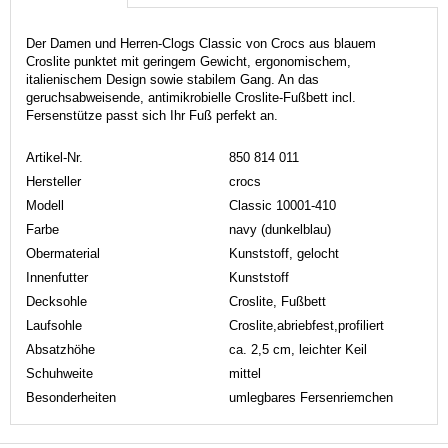
Der Damen und Herren-Clogs Classic von Crocs aus blauem
Croslite punktet mit geringem Gewicht, ergonomischem,
italienischem Design sowie stabilem Gang. An das
geruchsabweisende, antimikrobielle Croslite-Fußbett incl.
Fersenstütze passt sich Ihr Fuß perfekt an.
Artikel-Nr.
850 814 011
Hersteller
crocs
Modell
Classic 10001-410
Farbe
navy (dunkelblau)
Obermaterial
Kunststoff, gelocht
Innenfutter
Kunststoff
Decksohle
Croslite, Fußbett
Laufsohle
Croslite,abriebfest,profiliert
Absatzhöhe
ca. 2,5 cm, leichter Keil
Schuhweite
mittel
Besonderheiten
umlegbares Fersenriemchen