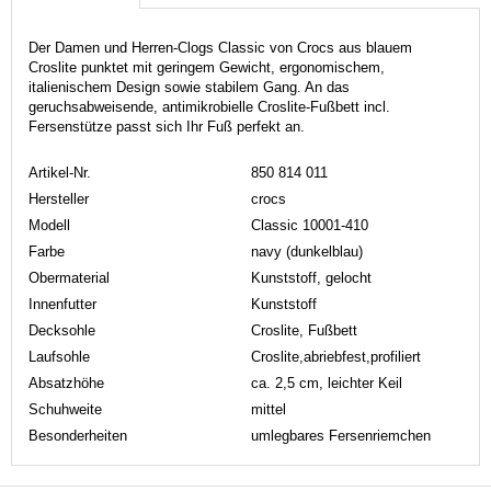
Der Damen und Herren-Clogs Classic von Crocs aus blauem
Croslite punktet mit geringem Gewicht, ergonomischem,
italienischem Design sowie stabilem Gang. An das
geruchsabweisende, antimikrobielle Croslite-Fußbett incl.
Fersenstütze passt sich Ihr Fuß perfekt an.
Artikel-Nr.
850 814 011
Hersteller
crocs
Modell
Classic 10001-410
Farbe
navy (dunkelblau)
Obermaterial
Kunststoff, gelocht
Innenfutter
Kunststoff
Decksohle
Croslite, Fußbett
Laufsohle
Croslite,abriebfest,profiliert
Absatzhöhe
ca. 2,5 cm, leichter Keil
Schuhweite
mittel
Besonderheiten
umlegbares Fersenriemchen