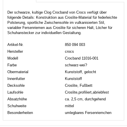
Der schwarze, kultige Clog Crocband von Crocs verfügt über
folgende Details: Konstruktion aus Croslite-Material für federleichte
Polsterung, sportliche Zwischensohle im vulkanisierten Stil,
variabler Fersenriemen aus Croslite für sicheren Halt, Löcher für
Schuhanstecker zur individuellen Gestaltung.
Artikel-Nr.
850 094 003
Hersteller
crocs
Modell
Crocband 11016-001
Farbe
schwarz-wei?
Obermaterial
Kunststoff, gelocht
Innenfutter
Kunststoff
Decksohle
Croslite, Fußbett
Laufsohle
Croslite,profiliert,abriebfest
Absatzhöhe
ca. 2,5 cm, durchgehend
Schuhweite
mittel
Besonderheiten
umlegbares Fersenriemchen