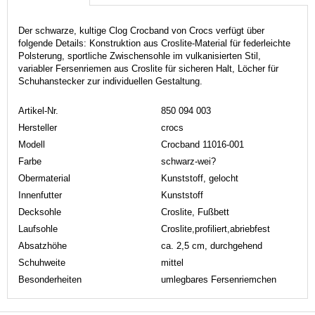
Der schwarze, kultige Clog Crocband von Crocs verfügt über
folgende Details: Konstruktion aus Croslite-Material für federleichte
Polsterung, sportliche Zwischensohle im vulkanisierten Stil,
variabler Fersenriemen aus Croslite für sicheren Halt, Löcher für
Schuhanstecker zur individuellen Gestaltung.
Artikel-Nr.
850 094 003
Hersteller
crocs
Modell
Crocband 11016-001
Farbe
schwarz-wei?
Obermaterial
Kunststoff, gelocht
Innenfutter
Kunststoff
Decksohle
Croslite, Fußbett
Laufsohle
Croslite,profiliert,abriebfest
Absatzhöhe
ca. 2,5 cm, durchgehend
Schuhweite
mittel
Besonderheiten
umlegbares Fersenriemchen