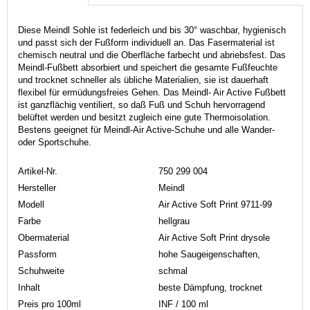
Diese Meindl Sohle ist federleich und bis 30° waschbar, hygienisch
und passt sich der Fußform individuell an. Das Fasermaterial ist
chemisch neutral und die Oberfläche farbecht und abriebsfest. Das
Meindl-Fußbett absorbiert und speichert die gesamte Fußfeuchte
und trocknet schneller als übliche Materialien, sie ist dauerhaft
flexibel für ermüdungsfreies Gehen. Das Meindl- Air Active Fußbett
ist ganzflächig ventiliert, so daß Fuß und Schuh hervorragend
belüftet werden und besitzt zugleich eine gute Thermoisolation.
Bestens geeignet für Meindl-Air Active-Schuhe und alle Wander-
oder Sportschuhe.
Artikel-Nr.
750 299 004
Hersteller
Meindl
Modell
Air Active Soft Print 9711-99
Farbe
hellgrau
Obermaterial
Air Active Soft Print drysole
Passform
hohe Saugeigenschaften,
Schuhweite
schmal
Inhalt
beste Dämpfung, trocknet
Preis pro 100ml
INF / 100 ml