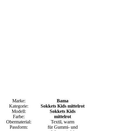
Marke:
Bama
Kategorie:
Sokkets Kids mittelrot
Modell:
Sokkets Kids
Farbe:
mittelrot
Obermaterial:
Textil, warm
Passform:
für Gummi- und