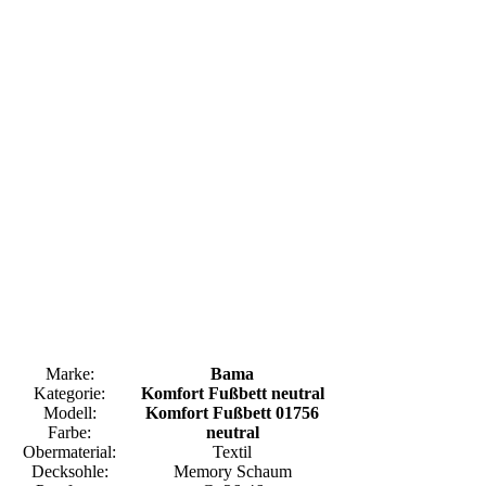
Marke:
Bama
Kategorie:
Komfort Fußbett neutral
Modell:
Komfort Fußbett 01756
Farbe:
neutral
Obermaterial:
Textil
Decksohle:
Memory Schaum