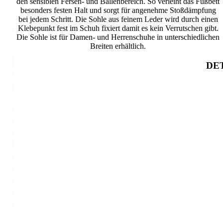
den sensiblen Fersen- und Ballenbereich. So verleiht das Fußbett
besonders festen Halt und sorgt für angenehme Stoßdämpfung
bei jedem Schritt. Die Sohle aus feinem Leder wird durch einen
Klebepunkt fest im Schuh fixiert damit es kein Verrutschen gibt.
Die Sohle ist für Damen- und Herrenschuhe in unterschiedlichen
Breiten erhältlich.
DET