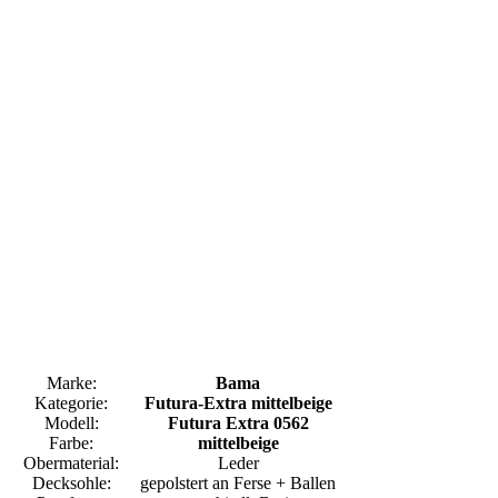
Marke:
Bama
Kategorie:
Futura-Extra mittelbeige
Modell:
Futura Extra 0562
Farbe:
mittelbeige
Obermaterial:
Leder
Decksohle:
gepolstert an Ferse + Ballen