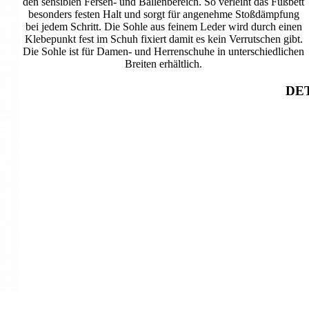
den sensiblen Fersen- und Ballenbereich. So verleiht das Fußbett
besonders festen Halt und sorgt für angenehme Stoßdämpfung
bei jedem Schritt. Die Sohle aus feinem Leder wird durch einen
Klebepunkt fest im Schuh fixiert damit es kein Verrutschen gibt.
Die Sohle ist für Damen- und Herrenschuhe in unterschiedlichen
Breiten erhältlich.
DET