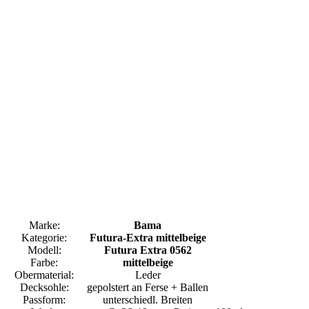
Marke:
Bama
Kategorie:
Futura-Extra mittelbeige
Modell:
Futura Extra 0562
Farbe:
mittelbeige
Obermaterial:
Leder
Decksohle:
gepolstert an Ferse + Ballen
Passform:
unterschiedl. Breiten