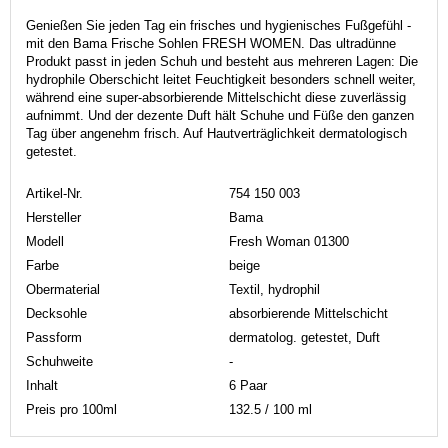
Genießen Sie jeden Tag ein frisches und hygienisches Fußgefühl -
mit den Bama Frische Sohlen FRESH WOMEN. Das ultradünne
Produkt passt in jeden Schuh und besteht aus mehreren Lagen: Die
hydrophile Oberschicht leitet Feuchtigkeit besonders schnell weiter,
während eine super-absorbierende Mittelschicht diese zuverlässig
aufnimmt. Und der dezente Duft hält Schuhe und Füße den ganzen
Tag über angenehm frisch. Auf Hautverträglichkeit dermatologisch
getestet.
Artikel-Nr.
754 150 003
Hersteller
Bama
Modell
Fresh Woman 01300
Farbe
beige
Obermaterial
Textil, hydrophil
Decksohle
absorbierende Mittelschicht
Passform
dermatolog. getestet, Duft
Schuhweite
-
Inhalt
6 Paar
Preis pro 100ml
132.5 / 100 ml