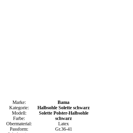
Marke:
Bama
Kategorie:
Halbsohle Solette schwarz
Modell:
Solette Polster-Halbsohle
Farbe:
schwarz
Obermaterial:
Latex
Passform:
Gr.36-41