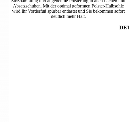
Stoßdämpfung und angenehme Polsterung in allen flachen und
Absatzschuhen. Mit der optimal geformten Polster-Halbsohle
wird Ihr Vorderfuß spürbar entlastet und Sie bekommen sofort
deutlich mehr Halt.
DET