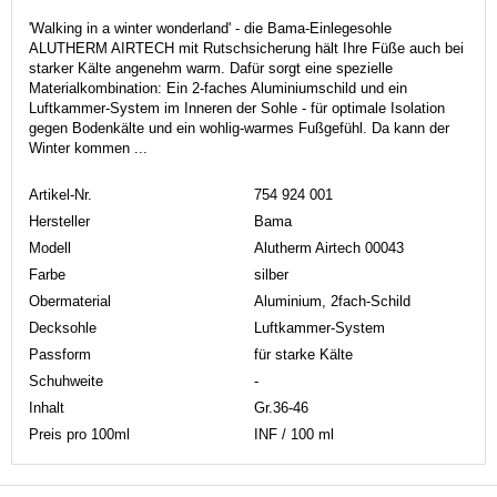
'Walking in a winter wonderland' - die Bama-Einlegesohle
ALUTHERM AIRTECH mit Rutschsicherung hält Ihre Füße auch bei
starker Kälte angenehm warm. Dafür sorgt eine spezielle
Materialkombination: Ein 2-faches Aluminiumschild und ein
Luftkammer-System im Inneren der Sohle - für optimale Isolation
gegen Bodenkälte und ein wohlig-warmes Fußgefühl. Da kann der
Winter kommen ...
Artikel-Nr.
754 924 001
Hersteller
Bama
Modell
Alutherm Airtech 00043
Farbe
silber
Obermaterial
Aluminium, 2fach-Schild
Decksohle
Luftkammer-System
Passform
für starke Kälte
Schuhweite
-
Inhalt
Gr.36-46
Preis pro 100ml
INF / 100 ml