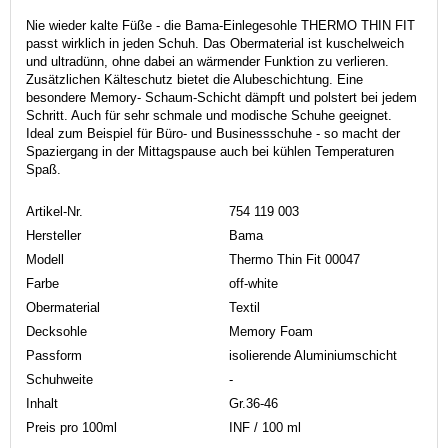
Nie wieder kalte Füße - die Bama-Einlegesohle THERMO THIN FIT
passt wirklich in jeden Schuh. Das Obermaterial ist kuschelweich
und ultradünn, ohne dabei an wärmender Funktion zu verlieren.
Zusätzlichen Kälteschutz bietet die Alubeschichtung. Eine
besondere Memory- Schaum-Schicht dämpft und polstert bei jedem
Schritt. Auch für sehr schmale und modische Schuhe geeignet.
Ideal zum Beispiel für Büro- und Businessschuhe - so macht der
Spaziergang in der Mittagspause auch bei kühlen Temperaturen
Spaß.
Artikel-Nr.
754 119 003
Hersteller
Bama
Modell
Thermo Thin Fit 00047
Farbe
off-white
Obermaterial
Textil
Decksohle
Memory Foam
Passform
isolierende Aluminiumschicht
Schuhweite
-
Inhalt
Gr.36-46
Preis pro 100ml
INF / 100 ml