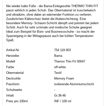
Nie wieder kalte Füße - die Bama-Einlegesohle THERMO THIN FIT
passt wirklich in jeden Schuh. Das Obermaterial ist kuschelweich
und ultradünn, ohne dabei an wärmender Funktion zu verlieren.
Zusätzlichen Kälteschutz bietet die Alubeschichtung. Eine
besondere Memory- Schaum-Schicht dämpft und polstert bei jedem
Schritt. Auch für sehr schmale und modische Schuhe geeignet.
Ideal zum Beispiel für Büro- und Businessschuhe - so macht der
Spaziergang in der Mittagspause auch bei kühlen Temperaturen
Spaß.
Artikel-Nr.
754 119 003
Hersteller
Bama
Modell
Thermo Thin Fit 00047
Farbe
off-white
Obermaterial
Textil
Decksohle
Memory Foam
Passform
isolierende Aluminiumschicht
Schuhweite
-
Inhalt
Gr.36-46
Preis pro 100ml
INF / 100 ml