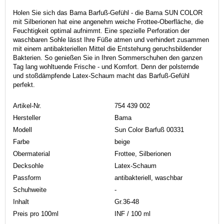
Holen Sie sich das Bama Barfuß-Gefühl - die Bama SUN COLOR
mit Silberionen hat eine angenehm weiche Frottee-Oberfläche, die
Feuchtigkeit optimal aufnimmt. Eine spezielle Perforation der
waschbaren Sohle lässt Ihre Füße atmen und verhindert zusammen
mit einem antibakteriellen Mittel die Entstehung geruchsbildender
Bakterien. So genießen Sie in Ihren Sommerschuhen den ganzen
Tag lang wohltuende Frische - und Komfort. Denn der polsternde
und stoßdämpfende Latex-Schaum macht das Barfuß-Gefühl
perfekt.
Artikel-Nr.
754 439 002
Hersteller
Bama
Modell
Sun Color Barfuß 00331
Farbe
beige
Obermaterial
Frottee, Silberionen
Decksohle
Latex-Schaum
Passform
antibakteriell, waschbar
Schuhweite
-
Inhalt
Gr.36-48
Preis pro 100ml
INF / 100 ml