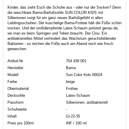
Kinder, das zieht Euch die Schuhe aus - oder nur die Socken? Denn
die waschbare Bama-Barfußsohle SUN COLOR KIDS mit
Silberionen sorgt für ein ganz neues Barfußgefühl in allen
Lieblingsschuhen. Der kuschelige Bama-Frottee hält die Füße schön
trocken. Und der stoßdämpfende Latex-Schaum polstert genau da,
wo man es beim Springen und Toben braucht. Der Clou: Ein
antibakterielles Mittel verhindert das Wachstum geruchsbildender
Bakterien - so riechen die Füße auch am Abend noch wie frisch
gewaschen.
Artikel-Nr.
754 439 001
Hersteller
Bama
Modell
Sun Color Kids 00024
Farbe
beige
Obermaterial
Frottee
Decksohle
Latex-Schaum
Passform
Silberionen, antibakteriell
Schuhweite
-
Inhalt
Gr.22-35
Preis pro 100ml
INF / 100 ml