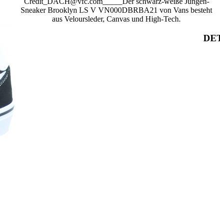
Credit_DACH@vfc.com_____Der schwarz-weiße Jungen-
Sneaker Brooklyn LS V VN000DBRBA21 von Vans besteht
aus Veloursleder, Canvas und High-Tech.
DET