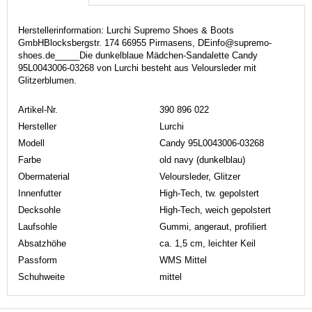
Herstellerinformation: Lurchi Supremo Shoes & Boots
GmbHBlocksbergstr. 174 66955 Pirmasens, DEinfo@supremo-
shoes.de_____Die dunkelblaue Mädchen-Sandalette Candy
95L0043006-03268 von Lurchi besteht aus Veloursleder mit
Glitzerblumen.
Artikel-Nr.
390 896 022
Hersteller
Lurchi
Modell
Candy 95L0043006-03268
Farbe
old navy (dunkelblau)
Obermaterial
Veloursleder, Glitzer
Innenfutter
High-Tech, tw. gepolstert
Decksohle
High-Tech, weich gepolstert
Laufsohle
Gummi, angeraut, profiliert
Absatzhöhe
ca. 1,5 cm, leichter Keil
Passform
WMS Mittel
Schuhweite
mittel