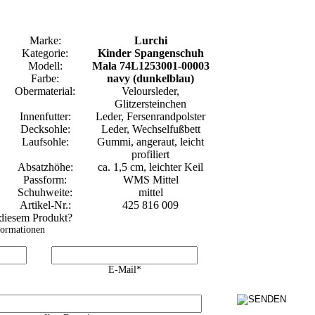
Marke:
Lurchi
Kategorie:
Kinder Spangenschuh
Modell:
Mala 74L1253001-00003
Farbe:
navy (dunkelblau)
Obermaterial:
Veloursleder,
Glitzersteinchen
Innenfutter:
Leder, Fersenrandpolster
Decksohle:
Leder, Wechselfußbett
Laufsohle:
Gummi, angeraut, leicht
profiliert
Absatzhöhe:
ca. 1,5 cm, leichter Keil
Passform:
WMS Mittel
Schuhweite:
mittel
Artikel-Nr.:
425 816 009
 diesem Produkt?
formationen
E-Mail*