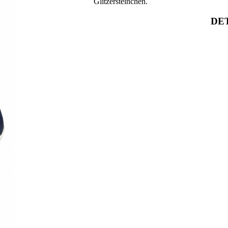
Glitzersteinchen.
DET