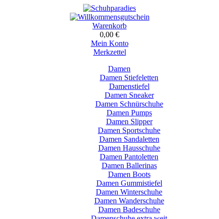
Warenkorb
0,00 €
Mein Konto
Merkzettel
Damen
Damen Stiefeletten
Damenstiefel
Damen Sneaker
Damen Schnürschuhe
Damen Pumps
Damen Slipper
Damen Sportschuhe
Damen Sandaletten
Damen Hausschuhe
Damen Pantoletten
Damen Ballerinas
Damen Boots
Damen Gummistiefel
Damen Winterschuhe
Damen Wanderschuhe
Damen Badeschuhe
Damenschuhe extra weit