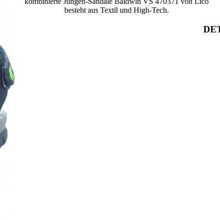
kombinierte Jungen-Sandale Baldwin VS 470371 von Lico
besteht aus Textil und High-Tech.
DET