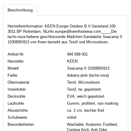
Beschreibung
Herstellerinformation: KEEN Europe Outdoor B.V.Vasteland 100
3011 BP Rotterdam, NLinfo.europe@keenfootwear.com_____Die
lachs-rosa-farbene geschlossende Mädchen-Sandalette Seacamp II
1030805/813 von Keen besteht aus Textil und Microvelours.
Artikel-Nr.
494 599 001
Hersteller
KEEN
Modell
Seacamp II 1030805/813
Farbe
dubarry-pink (lachs-rosa)
Obermaterial
Textil, Microvelours
Innenfutter
Textil, tw. gepolstert
Decksohle
EVA, weich gepolstert
Laufsohle
Gummi, profiliert, non marking
Absatzhöhe
ca. 2 cm, leichter Keil
Schuhweite
mittel
Besonderheiten
Washable, Anatomic Footbed,
Contour Arch, Anti Odor