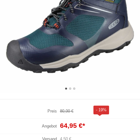
- 19%
Preis
80,00 €
64,95 €
*
Angebot
Versand
4,50 €