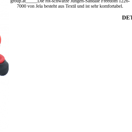
group.at_____Die rot-schwarze Jungen-Sandale Freedom 1226-
7000 von Jela besteht aus Textil und ist sehr komfortabel.
DET