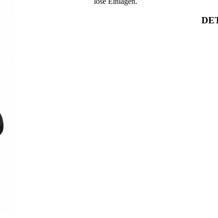
lose Einlagen.
DET