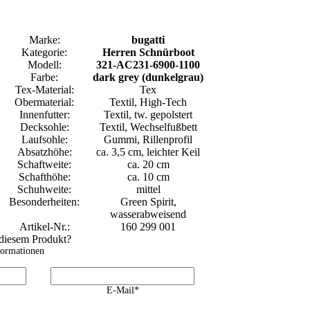
Marke:
bugatti
Kategorie:
Herren Schnürboot
Modell:
321-AC231-6900-1100
Farbe:
dark grey (dunkelgrau)
Tex-Material:
Tex
Obermaterial:
Textil, High-Tech
Innenfutter:
Textil, tw. gepolstert
Decksohle:
Textil, Wechselfußbett
Laufsohle:
Gummi, Rillenprofil
Absatzhöhe:
ca. 3,5 cm, leichter Keil
Schaftweite:
ca. 20 cm
Schafthöhe:
ca. 10 cm
Schuhweite:
mittel
Besonderheiten:
Green Spirit,
wasserabweisend
Artikel-Nr.:
160 299 001
 diesem Produkt?
formationen
E-Mail*