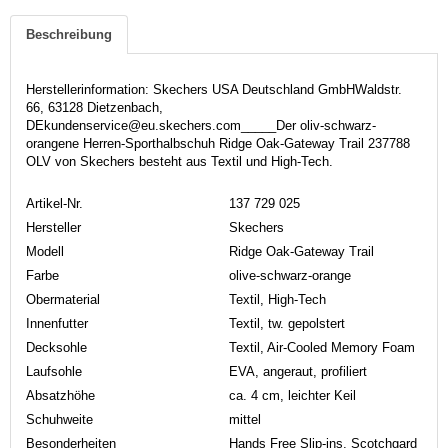
Beschreibung
Herstellerinformation: Skechers USA Deutschland GmbHWaldstr.
66, 63128 Dietzenbach,
DEkundenservice@eu.skechers.com_____Der oliv-schwarz-
orangene Herren-Sporthalbschuh Ridge Oak-Gateway Trail 237788
OLV von Skechers besteht aus Textil und High-Tech.
Artikel-Nr.
137 729 025
Hersteller
Skechers
Modell
Ridge Oak-Gateway Trail
Farbe
olive-schwarz-orange
Obermaterial
Textil, High-Tech
Innenfutter
Textil, tw. gepolstert
Decksohle
Textil, Air-Cooled Memory Foam
Laufsohle
EVA, angeraut, profiliert
Absatzhöhe
ca. 4 cm, leichter Keil
Schuhweite
mittel
Besonderheiten
Hands Free Slip-ins, Scotchgard