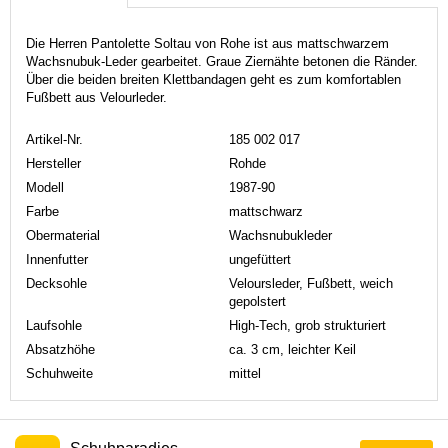
Die Herren Pantolette Soltau von Rohe ist aus mattschwarzem
Wachsnubuk-Leder gearbeitet. Graue Ziernähte betonen die Ränder.
Über die beiden breiten Klettbandagen geht es zum komfortablen
Fußbett aus Velourleder.
Artikel-Nr.
185 002 017
Hersteller
Rohde
Modell
1987-90
Farbe
mattschwarz
Obermaterial
Wachsnubukleder
Innenfutter
ungefüttert
Decksohle
Veloursleder, Fußbett, weich
gepolstert
Laufsohle
High-Tech, grob strukturiert
Absatzhöhe
ca. 3 cm, leichter Keil
Schuhweite
mittel