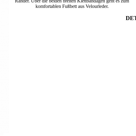
Ränder. Über die beiden breiten Klettbandagen geht es zum
komfortablen Fußbett aus Velourleder.
DET