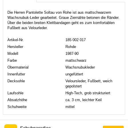
Die Herren Pantolette Soltau von Rohe ist aus mattschwarzem
Wachsnubuk-Leder gearbeitet. Graue Ziernähte betonen die Ränder.
Über die beiden breiten Klettbandagen geht es zum komfortablen
Fußbett aus Velourleder.
Artikel-Nr.
185 002 017
Hersteller
Rohde
Modell
1987-90
Farbe
mattschwarz
Obermaterial
Wachsnubukleder
Innenfutter
ungefüttert
Decksohle
Veloursleder, Fußbett, weich
gepolstert
Laufsohle
High-Tech, grob strukturiert
Absatzhöhe
ca. 3 cm, leichter Keil
Schuhweite
mittel