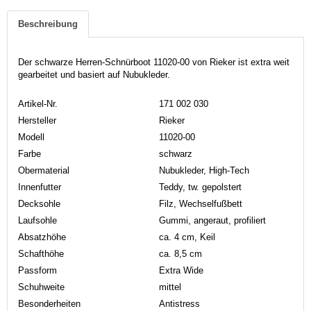
Beschreibung
Der schwarze Herren-Schnürboot 11020-00 von Rieker ist extra weit
gearbeitet und basiert auf Nubukleder.
Artikel-Nr.
171 002 030
Hersteller
Rieker
Modell
11020-00
Farbe
schwarz
Obermaterial
Nubukleder, High-Tech
Innenfutter
Teddy, tw. gepolstert
Decksohle
Filz, Wechselfußbett
Laufsohle
Gummi, angeraut, profiliert
Absatzhöhe
ca. 4 cm, Keil
Schafthöhe
ca. 8,5 cm
Passform
Extra Wide
Schuhweite
mittel
Besonderheiten
Antistress