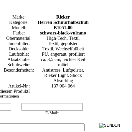
Marke:
Rieker
Kategorie:
Herren Schnürhalbschuh
Modell:
B1051-00
Farbe:
schwarz-black-vulcano
Obermaterial:
High-Tech, Textil
Innenfutter:
Textil, gepolstert
Decksohle:
Textil, Wechselfußbett
Laufsohle:
PU, angeraut, profiliert
Absatzhöhe:
ca. 3,5 cm, leichter Keil
Schuhweite:
mittel
Besonderheiten:
Antistress, Luftpolster,
Rieker Light, Shock
Absorbing
Artikel-Nr.:
137 004 064
 diesem Produkt?
formationen
E-Mail*