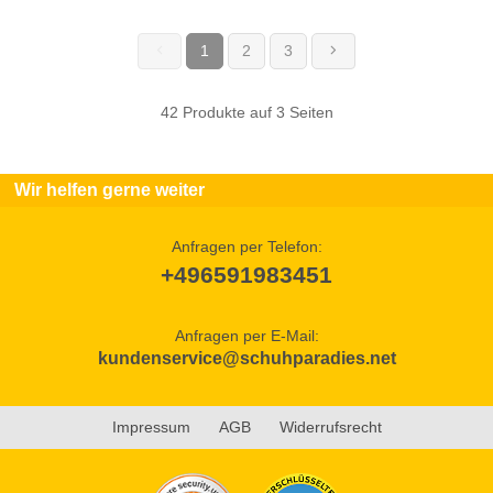
1
2
3
(current)
42 Produkte auf 3 Seiten
Wir helfen gerne weiter
Anfragen per Telefon:
+496591983451
Anfragen per E-Mail:
kundenservice@schuhparadies.net
Impressum
AGB
Widerrufsrecht