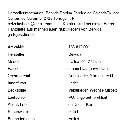
Herstellerinformation: Belvida Portina Fabrica de CalcadoTv. dos
Currais de Ourém 5, 2715 Terrugem, PT
belvidashoes@gmail.com_____Komfort wird bei dieser Herren
Pantolette aus marineblauen Nubukledern von Belvida
großgeschrieben.
Artikel-Nr.
185 812 001
Hersteller
Belvida
Modell
Hallux 22.127 blau
Farbe
marineblau (navy blau)
Obermaterial
Nubukleder, Stretch-Textil
Innenfutter
Leder
Decksohle
Velourleder, Wechselfußbett
Laufsohle
PU, angeraut, profiliert
Absatzhöhe
ca. 3 cm, Keil
Schuhweite
mittel
Besonderheiten
Hallux