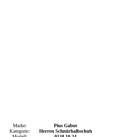
Marke:
Pius Gabor
Kategorie:
Herren Schnürhalbschuh
Modell:
0138.10.24