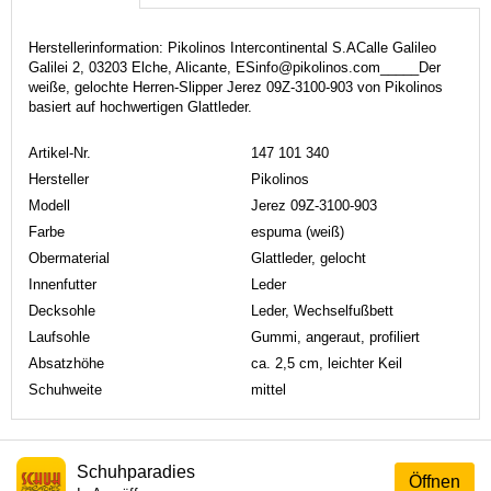
Herstellerinformation: Pikolinos Intercontinental S.ACalle Galileo
Galilei 2, 03203 Elche, Alicante, ESinfo@pikolinos.com_____Der
weiße, gelochte Herren-Slipper Jerez 09Z-3100-903 von Pikolinos
basiert auf hochwertigen Glattleder.
Artikel-Nr.
147 101 340
Hersteller
Pikolinos
Modell
Jerez 09Z-3100-903
Farbe
espuma (weiß)
Obermaterial
Glattleder, gelocht
Innenfutter
Leder
Decksohle
Leder, Wechselfußbett
Laufsohle
Gummi, angeraut, profiliert
Absatzhöhe
ca. 2,5 cm, leichter Keil
Schuhweite
mittel
Schuhparadies
Öffnen