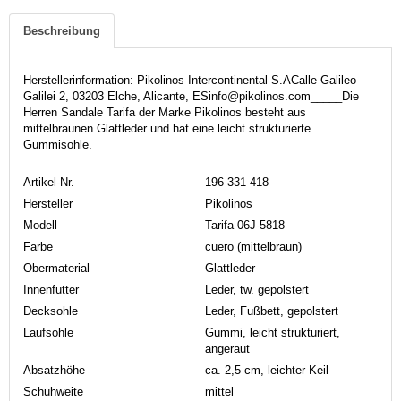
Beschreibung
Herstellerinformation: Pikolinos Intercontinental S.ACalle Galileo
Galilei 2, 03203 Elche, Alicante, ESinfo@pikolinos.com_____Die
Herren Sandale Tarifa der Marke Pikolinos besteht aus
mittelbraunen Glattleder und hat eine leicht strukturierte
Gummisohle.
Artikel-Nr.
196 331 418
Hersteller
Pikolinos
Modell
Tarifa 06J-5818
Farbe
cuero (mittelbraun)
Obermaterial
Glattleder
Innenfutter
Leder, tw. gepolstert
Decksohle
Leder, Fußbett, gepolstert
Laufsohle
Gummi, leicht strukturiert,
angeraut
Absatzhöhe
ca. 2,5 cm, leichter Keil
Schuhweite
mittel