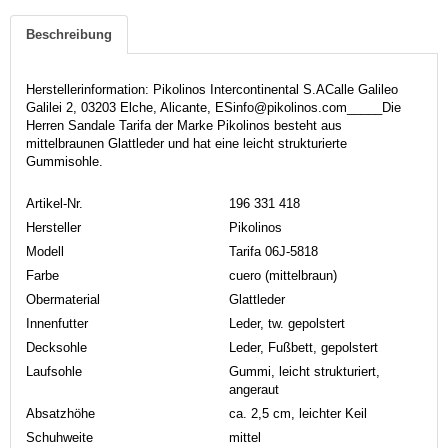
Beschreibung
Herstellerinformation: Pikolinos Intercontinental S.ACalle Galileo
Galilei 2, 03203 Elche, Alicante, ESinfo@pikolinos.com_____Die
Herren Sandale Tarifa der Marke Pikolinos besteht aus
mittelbraunen Glattleder und hat eine leicht strukturierte
Gummisohle.
Artikel-Nr.
196 331 418
Hersteller
Pikolinos
Modell
Tarifa 06J-5818
Farbe
cuero (mittelbraun)
Obermaterial
Glattleder
Innenfutter
Leder, tw. gepolstert
Decksohle
Leder, Fußbett, gepolstert
Laufsohle
Gummi, leicht strukturiert,
angeraut
Absatzhöhe
ca. 2,5 cm, leichter Keil
Schuhweite
mittel