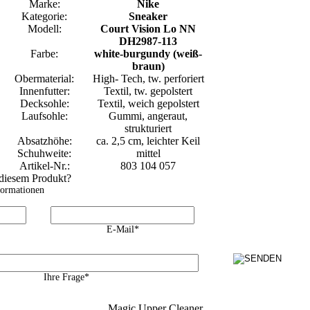
Marke:
Nike
Kategorie:
Sneaker
Modell:
Court Vision Lo NN
DH2987-113
Farbe:
white-burgundy (weiß-
braun)
Obermaterial:
High- Tech, tw. perforiert
Innenfutter:
Textil, tw. gepolstert
Decksohle:
Textil, weich gepolstert
Laufsohle:
Gummi, angeraut,
strukturiert
Absatzhöhe:
ca. 2,5 cm, leichter Keil
Schuhweite:
mittel
Artikel-Nr.:
803 104 057
 diesem Produkt?
formationen
E-Mail*
Ihre Frage*
Magic Upper Cleaner