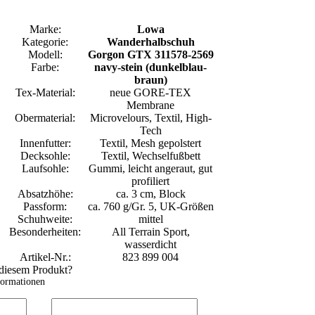
Marke:
Lowa
Kategorie:
Wanderhalbschuh
Modell:
Gorgon GTX 311578-2569
Farbe:
navy-stein (dunkelblau-
braun)
Tex-Material:
neue GORE-TEX
Membrane
Obermaterial:
Microvelours, Textil, High-
Tech
Innenfutter:
Textil, Mesh gepolstert
Decksohle:
Textil, Wechselfußbett
Laufsohle:
Gummi, leicht angeraut, gut
profiliert
Absatzhöhe:
ca. 3 cm, Block
Passform:
ca. 760 g/Gr. 5, UK-Größen
Schuhweite:
mittel
Besonderheiten:
All Terrain Sport,
wasserdicht
Artikel-Nr.:
823 899 004
 diesem Produkt?
formationen