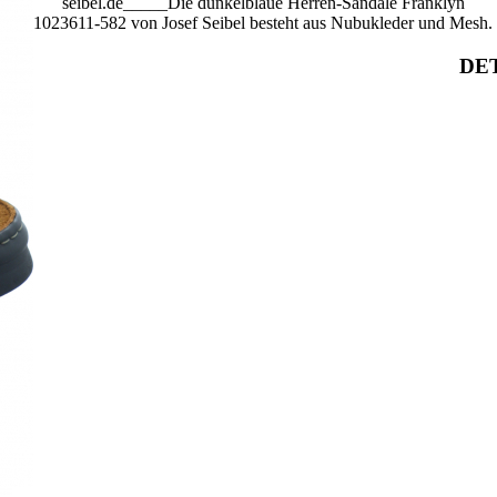
seibel.de_____Die dunkelblaue Herren-Sandale Franklyn
1023611-582 von Josef Seibel besteht aus Nubukleder und Mesh.
DET