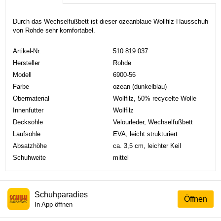
Durch das Wechselfußbett ist dieser ozeanblaue Wollfilz-Hausschuh
von Rohde sehr komfortabel.
Artikel-Nr.
510 819 037
Hersteller
Rohde
Modell
6900-56
Farbe
ozean (dunkelblau)
Obermaterial
Wollfilz, 50% recycelte Wolle
Innenfutter
Wollfilz
Decksohle
Velourleder, Wechselfußbett
Laufsohle
EVA, leicht strukturiert
Absatzhöhe
ca. 3,5 cm, leichter Keil
Schuhweite
mittel
Schuhparadies
Öffnen
In App öffnen