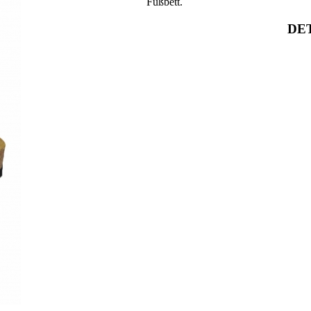
Fußbett.
DET