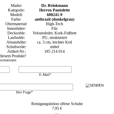
Marke:
Dr. Brinkmann
Kategorie:
Herren Pantolette
Modell:
600241-9
Farbe:
anthrazit (dunkelgrau)
Obermaterial:
High-Tech
Innenfutter:
Filz
Decksohle:
Veloursleder, Kork-Fußbett
Laufsohle:
PU, strukturiert
Absatzhöhe:
ca. 3 cm, leichter Keil
Schuhweite:
mittel
Artikel-Nr.:
185 214 014
 diesem Produkt?
formationen
E-Mail*
Ihre Frage*
Reinigungslotion offene Schuhe
7,95 €