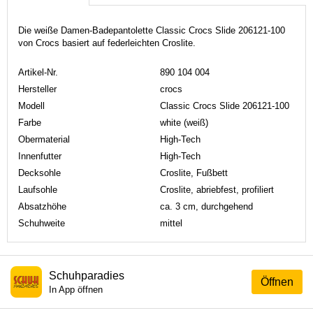
Die weiße Damen-Badepantolette Classic Crocs Slide 206121-100
von Crocs basiert auf federleichten Croslite.
Artikel-Nr.
890 104 004
Hersteller
crocs
Modell
Classic Crocs Slide 206121-100
Farbe
white (weiß)
Obermaterial
High-Tech
Innenfutter
High-Tech
Decksohle
Croslite, Fußbett
Laufsohle
Croslite, abriebfest, profiliert
Absatzhöhe
ca. 3 cm, durchgehend
Schuhweite
mittel
Schuhparadies
Öffnen
In App öffnen