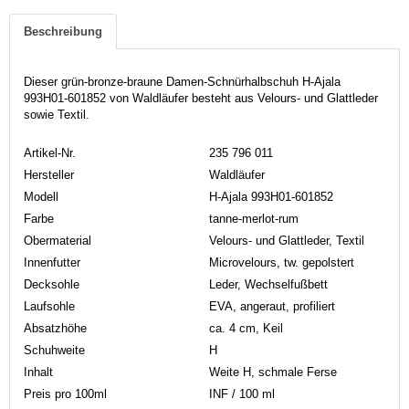
Beschreibung
Dieser grün-bronze-braune Damen-Schnürhalbschuh H-Ajala
993H01-601852 von Waldläufer besteht aus Velours- und Glattleder
sowie Textil.
Artikel-Nr.
235 796 011
Hersteller
Waldläufer
Modell
H-Ajala 993H01-601852
Farbe
tanne-merlot-rum
Obermaterial
Velours- und Glattleder, Textil
Innenfutter
Microvelours, tw. gepolstert
Decksohle
Leder, Wechselfußbett
Laufsohle
EVA, angeraut, profiliert
Absatzhöhe
ca. 4 cm, Keil
Schuhweite
H
Inhalt
Weite H, schmale Ferse
Preis pro 100ml
INF / 100 ml