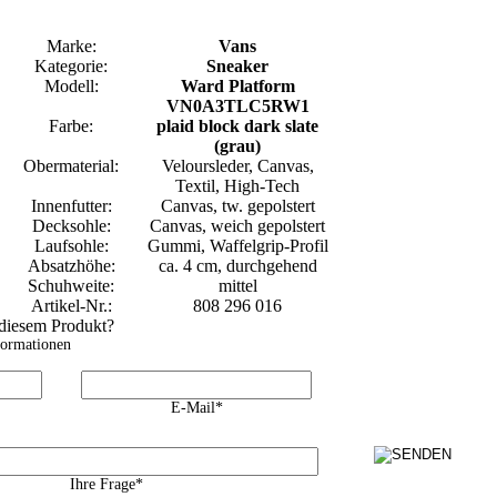
Marke:
Vans
Kategorie:
Sneaker
Modell:
Ward Platform
VN0A3TLC5RW1
Farbe:
plaid block dark slate
(grau)
Obermaterial:
Veloursleder, Canvas,
Textil, High-Tech
Innenfutter:
Canvas, tw. gepolstert
Decksohle:
Canvas, weich gepolstert
Laufsohle:
Gummi, Waffelgrip-Profil
Absatzhöhe:
ca. 4 cm, durchgehend
Schuhweite:
mittel
Artikel-Nr.:
808 296 016
 diesem Produkt?
formationen
E-Mail*
Ihre Frage*