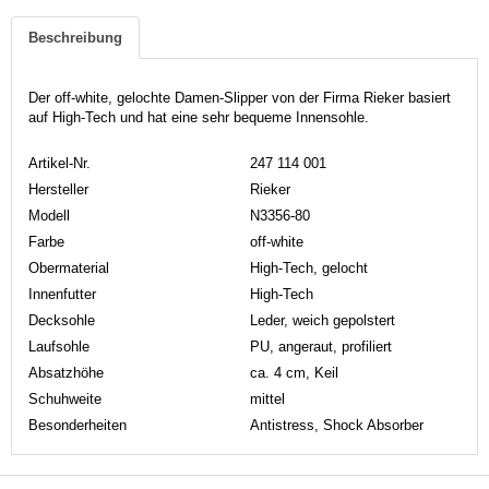
Beschreibung
Der off-white, gelochte Damen-Slipper von der Firma Rieker basiert
auf High-Tech und hat eine sehr bequeme Innensohle.
Artikel-Nr.
247 114 001
Hersteller
Rieker
Modell
N3356-80
Farbe
off-white
Obermaterial
High-Tech, gelocht
Innenfutter
High-Tech
Decksohle
Leder, weich gepolstert
Laufsohle
PU, angeraut, profiliert
Absatzhöhe
ca. 4 cm, Keil
Schuhweite
mittel
Besonderheiten
Antistress, Shock Absorber