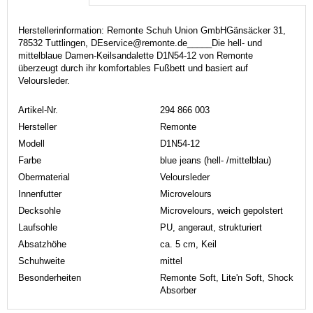
Herstellerinformation: Remonte Schuh Union GmbHGänsäcker 31,
78532 Tuttlingen, DEservice@remonte.de_____Die hell- und
mittelblaue Damen-Keilsandalette D1N54-12 von Remonte
überzeugt durch ihr komfortables Fußbett und basiert auf
Veloursleder.
Artikel-Nr.
294 866 003
Hersteller
Remonte
Modell
D1N54-12
Farbe
blue jeans (hell- /mittelblau)
Obermaterial
Veloursleder
Innenfutter
Microvelours
Decksohle
Microvelours, weich gepolstert
Laufsohle
PU, angeraut, strukturiert
Absatzhöhe
ca. 5 cm, Keil
Schuhweite
mittel
Besonderheiten
Remonte Soft, Lite'n Soft, Shock
Absorber