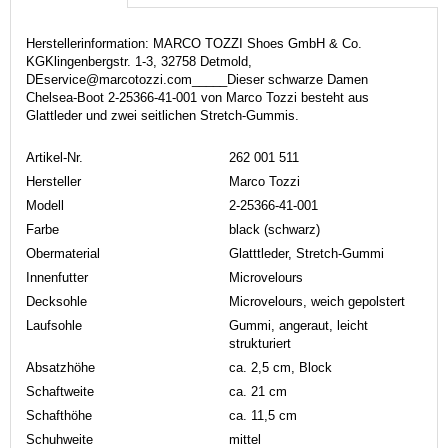
Herstellerinformation: MARCO TOZZI Shoes GmbH & Co.
KGKlingenbergstr. 1-3, 32758 Detmold,
DEservice@marcotozzi.com_____Dieser schwarze Damen
Chelsea-Boot 2-25366-41-001 von Marco Tozzi besteht aus
Glattleder und zwei seitlichen Stretch-Gummis.
Artikel-Nr.
262 001 511
Hersteller
Marco Tozzi
Modell
2-25366-41-001
Farbe
black (schwarz)
Obermaterial
Glatttleder, Stretch-Gummi
Innenfutter
Microvelours
Decksohle
Microvelours, weich gepolstert
Laufsohle
Gummi, angeraut, leicht
strukturiert
Absatzhöhe
ca. 2,5 cm, Block
Schaftweite
ca. 21 cm
Schafthöhe
ca. 11,5 cm
Schuhweite
mittel